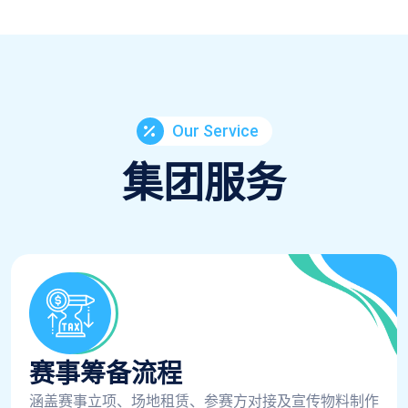
Our Service
集团服务
赛事筹备流程
涵盖赛事立项、场地租赁、参赛方对接及宣传物料制作