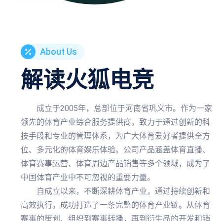
About Us
解读
火狐电竞
成立于2005年，总部位于河南省巩义市。作为一家
领先的体育产业综合服务提供商，致力于通过创新的科
技手段和专业的管理体系，为广大体育爱好者提供全方
位、多元化的体育娱乐体验。公司产品涵盖体育直播、
体育赛事运营、体育周边产品销售等多个领域，成为了
中国体育产业中不可忽视的重要力量。
自成立以来，不断深耕体育产业，通过持续创新和
高效执行，成功打造了一条完整的体育产业链。从体育
赛事的策划、组织到赛事转播，再到衍生品的开发和销