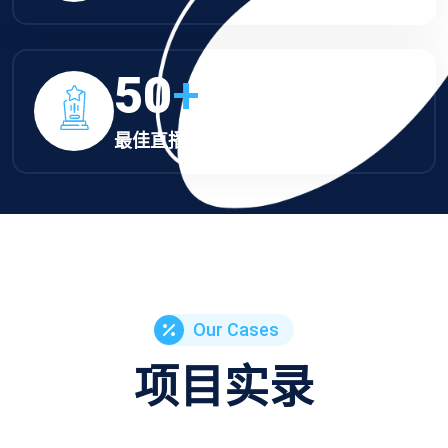
50
+
最佳直播平台
Our Cases
项目实录