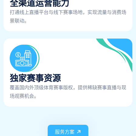
全渠道运营能力
打通线上直播平台与线下赛事场地，实现流量与消费场
景联动。
独家赛事资源
覆盖国内外顶级体育赛事版权，提供稀缺赛事直播与现
场观赛机会。
服务方案