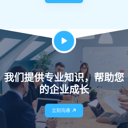
我们提供专业知识，帮助您
的企业成长
立刻沟通