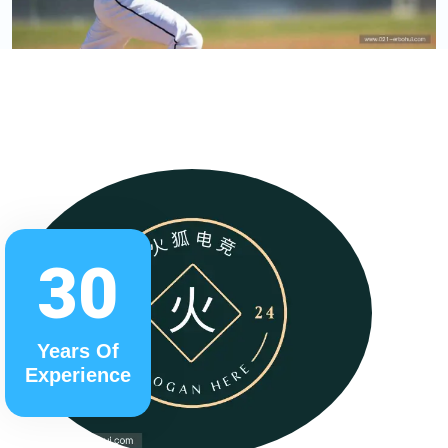
30
Years Of
Experience