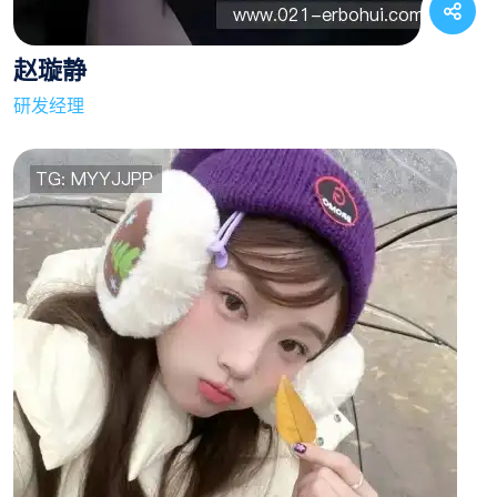
赵璇静
研发经理