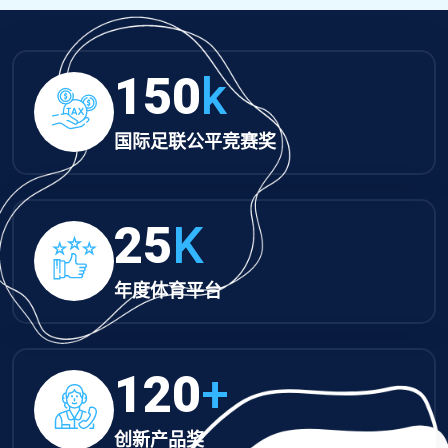
150
k
国际足联公平竞赛奖
25
K
年度体育平台
120
+
创新产品奖